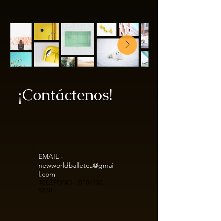
¡Contáctenos!
EMAIL -
newworldballetca@gmai
l.com
TELÉFONO-
(510) 332-
5250